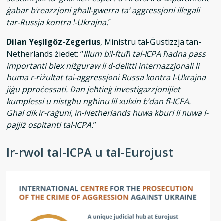
ġabar b’reazzjoni għall-gwerra ta’ aggressjoni illegali
tar-Russja kontra l-Ukrajna.
”
Dilan Yeșilgöz-Zegerius
, Ministru tal-Ġustizzja tan-
Netherlands żiedet: “
Illum bil-ftuħ tal-ICPA ħadna pass
importanti biex niżguraw li d-delitti internazzjonali li
huma r-riżultat tal-aggressjoni Russa kontra l-Ukrajna
jiġu pproċessati. Dan jeħtieġ investigazzjonijiet
kumplessi u nistgħu ngħinu lil xulxin b’dan fl-ICPA.
Għal dik ir-raġuni, in-Netherlands huwa kburi li huwa l-
pajjiż ospitanti tal-ICPA.
”
Ir-rwol tal-ICPA u tal-Eurojust