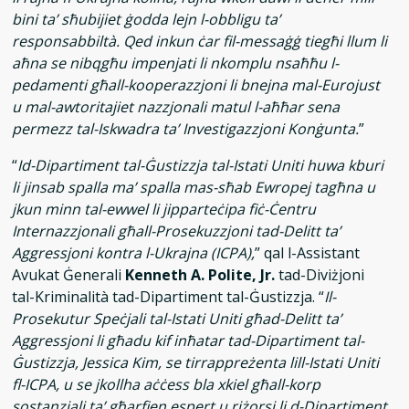
bini ta’ sħubijiet ġodda lejn l-obbligu ta’
responsabbiltà. Qed inkun ċar fil-messaġġ tiegħi llum li
aħna se nibqgħu impenjati li nkomplu nsaħħu l-
pedamenti għall-kooperazzjoni li bnejna mal-Eurojust
u mal-awtoritajiet nazzjonali matul l-aħħar sena
permezz tal-Iskwadra ta’ Investigazzjoni Konġunta.
”
“
Id-Dipartiment tal-Ġustizzja tal-Istati Uniti huwa kburi
li jinsab spalla ma’ spalla mas-sħab Ewropej tagħna u
jkun minn tal-ewwel li jipparteċipa fiċ-Ċentru
Internazzjonali għall-Prosekuzzjoni tad-Delitt ta’
Aggressjoni kontra l-Ukrajna (ICPA),
” qal l-Assistant
Avukat Ġenerali
Kenneth A. Polite, Jr.
tad-Diviżjoni
tal-Kriminalità tad-Dipartiment tal-Ġustizzja. “
Il-
Prosekutur Speċjali tal-Istati Uniti għad-Delitt ta’
Aggressjoni li għadu kif inħatar tad-Dipartiment tal-
Ġustizzja, Jessica Kim, se tirrappreżenta lill-Istati Uniti
fl-ICPA, u se jkollha aċċess bla xkiel għall-korp
sostanzjali ta’ għarfien espert u riżorsi li d-Dipartiment