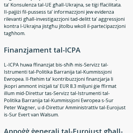
ta’ Konsulenza tal-UE għall-Ukrajna, se tiġi ffaċilitata.
Il-pajjiżi fil-pussess ta’ informazzjoni jew evidenza
rilevanti għall-investigazzjoni tad-delitt ta’ aggressjoni
kontra l-Ukrajna jistgħu jitolbu wkoll il-parteċipazzjoni
tagħhom.
Finanzjament tal-ICPA
L-ICPA huwa ffinanzjat bis-sħiħ mis-Servizz tal-
Istrumenti tal-Politika Barranija tal-Kummissjoni
Ewropea. Il-ftehim ta’ kontribuzzjoni finanzjarja li
jkopri ammont inizjali ta’ EUR 8.3 miljuni ġie ffirmat
illum mid-Direttur tas-Servizz tal-Istrumenti tal-
Politika Barranija tal-Kummissjoni Ewropea s-Sur
Peter Wagner, u d-Direttur Amministrattiv tal-Eurojust
is-Sur Evert van Walsum.
Appoġġ ġenerali tal-Eurojust għall-