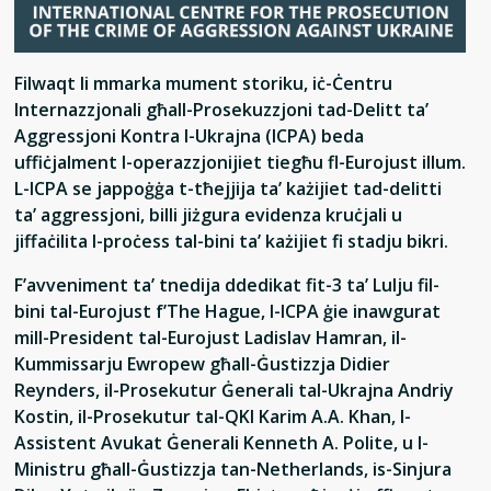
Filwaqt li mmarka mument storiku, iċ-Ċentru
Internazzjonali għall-Prosekuzzjoni tad-Delitt ta’
Aggressjoni Kontra l-Ukrajna (ICPA) beda
uffiċjalment l-operazzjonijiet tiegħu fl-Eurojust illum.
L-ICPA se jappoġġa t-tħejjija ta’ każijiet tad-delitti
ta’ aggressjoni, billi jiżgura evidenza kruċjali u
jiffaċilita l-proċess tal-bini ta’ każijiet fi stadju bikri.
F’avveniment ta’ tnedija ddedikat fit-3 ta’ Lulju fil-
bini tal-Eurojust f’The Hague, l-ICPA ġie inawgurat
mill-President tal-Eurojust Ladislav Hamran, il-
Kummissarju Ewropew għall-Ġustizzja Didier
Reynders, il-Prosekutur Ġenerali tal-Ukrajna Andriy
Kostin, il-Prosekutur tal-QKI Karim A.A. Khan, l-
Assistent Avukat Ġenerali Kenneth A. Polite, u l-
Ministru għall-Ġustizzja tan-Netherlands, is-Sinjura