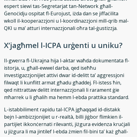
espert siewi tas-Segretarjat tan-Network għall-
Ġenoċidju ospitat fl-Eurojust, iżda dan se jiffaċilita
wkoll il-kooperazzjoni u l-koordinazzjoni mill-qrib mal-
QKI u ma’ atturi internazzjonali oħra tal-ġustizzja.
X’jagħmel l-ICPA urġenti u uniku?
Il-gwerra fl-Ukrajna hija l-aktar waħda dokumentata fl-
istorja, u, għall-ewwel darba, qed iseħħu
investigazzjonijiet attivi dwar id-delitt ta’ aggressjoni
filwaqt li kunflitt armat għadu għaddej. Fl-istess ħin,
qed nittrattaw delitt internazzjonali li rarament ġie
mħarrek u li għalih ma hemm l-ebda prattika standard.
L-istabbiliment rapidu tal-ICPA jgħaqqad id-distakk
bejn l-ambizzjonijiet u r-realtà, billi jiġbor flimkien il-
partijiet ikkonċernati rilevanti, jiżgura evidenza kruċjali
u jiżgura li ma jintilef l-ebda żmien fil-bini ta’ każ għall-