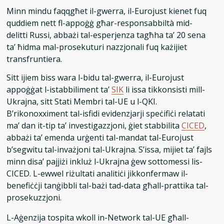
Minn mindu faqqgħet il-gwerra, il-Eurojust kienet fuq
quddiem nett fl-appoġġ għar-responsabbiltà mid-
delitti Russi, abbażi tal-esperjenza tagħha ta’ 20 sena
ta’ ħidma mal-prosekuturi nazzjonali fuq każijiet
transfruntiera.
Sitt ijiem biss wara l-bidu tal-gwerra, il-Eurojust
appoġġat l-istabbiliment ta’
SIK
li issa tikkonsisti mill-
Ukrajna, sitt Stati Membri tal-UE u l-QKI.
B’rikonoxximent tal-isfidi evidenzjarji speċifiċi relatati
ma’ dan it-tip ta’ investigazzjoni, ġiet stabbilita
CICED
,
abbażi ta’ emenda urġenti tal-mandat tal-Eurojust
b’segwitu tal-invażjoni tal-Ukrajna. S’issa, mijiet ta’ fajls
minn disa’ pajjiżi inkluż l-Ukrajna ġew sottomessi lis-
CICED. L-ewwel riżultati analitiċi jikkonfermaw il-
benefiċċji tanġibbli tal-bażi tad-data għall-prattika tal-
prosekuzzjoni.
L-Aġenzija tospita wkoll in-Network tal-UE għall-