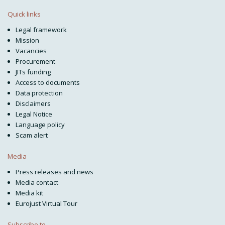
Quick links
Legal framework
Mission
Vacancies
Procurement
JITs funding
Access to documents
Data protection
Disclaimers
Legal Notice
Language policy
Scam alert
Media
Press releases and news
Media contact
Media kit
Eurojust Virtual Tour
Subscribe to