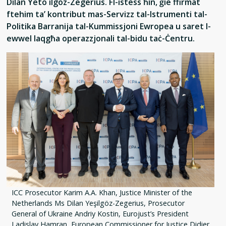
Dilan Yeto ilgöz-Zegerius. Fl-istess ħin, ġie ffirmat
ftehim ta’ kontribut mas-Servizz tal-Istrumenti tal-
Politika Barranija tal-Kummissjoni Ewropea u saret l-
ewwel laqgħa operazzjonali tal-bidu taċ-Ċentru.
ICC Prosecutor Karim A.A. Khan, Justice Minister of the
Netherlands Ms Dilan Yeşilgöz-Zegerius, Prosecutor
General of Ukraine Andriy Kostin, Eurojust’s President
Ladislav Hamran, European Commissioner for Justice Didier