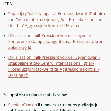
ICPA:
Stqarrija għall-istampa tal-Eurojust dwar it-tħabbira
taċ-Ċentru Internazzjonali għall-Prosekuzzjoni tad-
Delitt ta’ Aggressjoni kontra l-Ukrajna
Dikjarazzjoni mill-President von der Leyen fil-
konferenza stampa konġunta mal-President Ukren
Zelenskyy
Dikjarazzjoni mill-President von der Leyen dwar l-
istabbiliment taċ-Ċentru Internazzjonali għall-
Prosekuzzjoni tad-Delitt ta’ Aggressjoni kontra l-
Ukrajna
Żviluppi oħra relatati mal-Ukrajna:
Skeda ta’ żmien
li timmarka r-rispons ġudizzjarju
tal-Eurojust għall-gwerra fl-Ukrajna