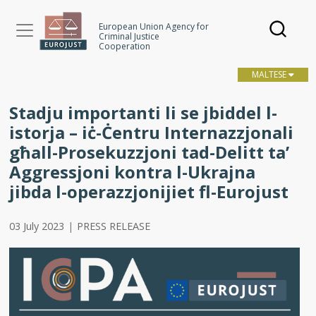
Skip
to
European Union Agency for
Criminal Justice
main
Cooperation
content
MALTESE
Stadju importanti li se jbiddel l-
istorja – iċ-Ċentru Internazzjonali
għall-Prosekuzzjoni tad-Delitt ta’
Aggressjoni kontra l-Ukrajna
jibda l-operazzjonijiet fl-Eurojust
03 July 2023
|
PRESS RELEASE