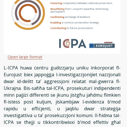
Open large format
L-ICPA huwa ċentru ġudizzjarju uniku inkorporat fl-
Eurojust biex jappoġġa l-investigazzjonijiet nazzjonali
dwar id-delitt ta’ aggressjoni relatat mal-gwerra fl-
Ukrajna. Bis-saħħa tal-ICPA, prosekuturi indipendenti
minn pajjiżi differenti se jkunu jistgħu jaħdmu flimkien
fl-istess post kuljum, jiskambjaw l-evidenza b’mod
rapidu u effiċjenti, u jaqblu dwar strateġija
investigattiva u ta’ prosekuzzjoni komuni. Il-ħidma tal-
ICPA se tħejji u tikkontribwixxi b’mod effettiv għal